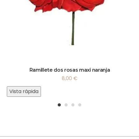
Ramillete dos rosas maxi naranja
8,00
€
Vista rápida
1
2
3
4