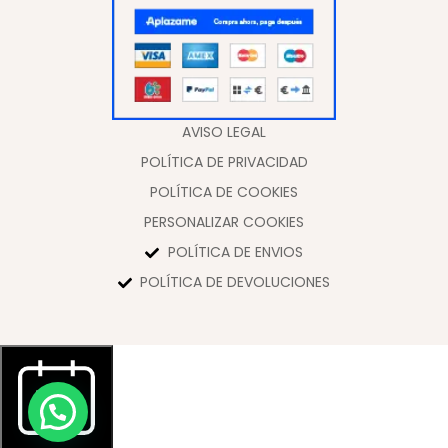
LBF Traje de flamenca Irene Microsatén.
Tallas 34 a 60
285,00
€
-
345,00
€