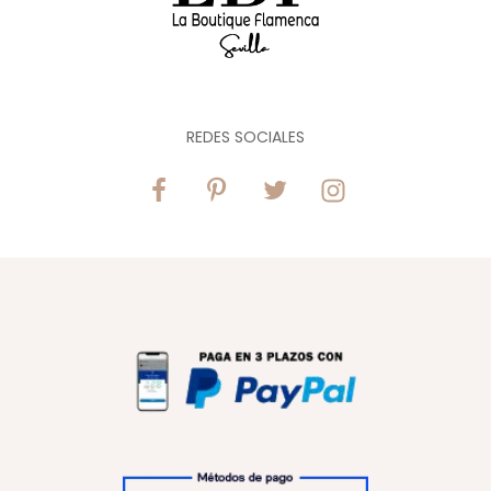
LBF Traje de flamenca Pétalo. Tallas 34 a
60
550,00
€
-
595,00
€
Vista rápida