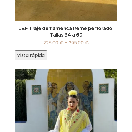
LBF Traje de flamenca Reme perforado.
Tallas 34 a 60
225,00
€
-
295,00
€
Vista rápida