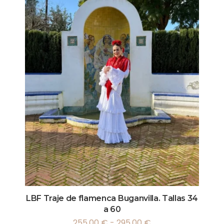
LBF Traje de flamenca Buganvilla. Tallas 34
a 60
255,00
€
-
295,00
€