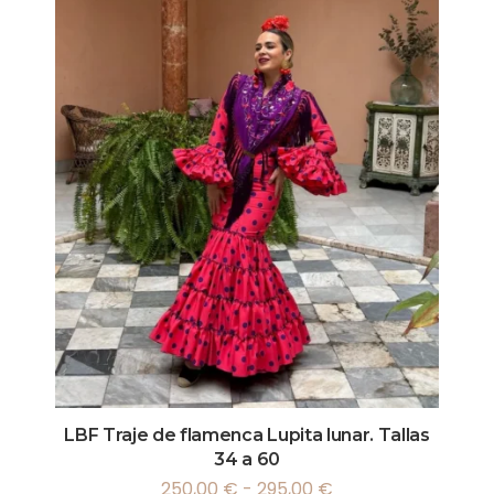
LBF Traje de flamenca Lupita lunar. Tallas
34 a 60
250,00
€
-
295,00
€