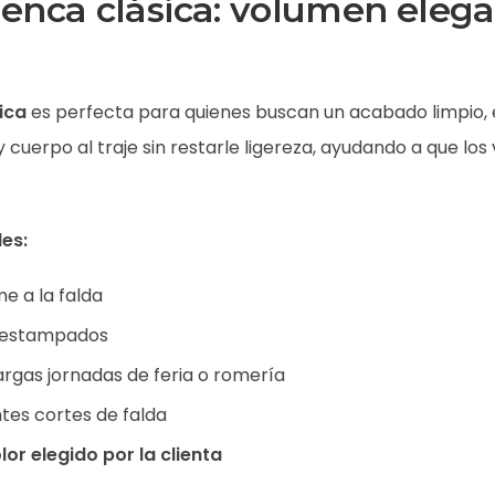
nca clásica: volumen elega
ica
es perfecta para quienes buscan un acabado limpio, 
 cuerpo al traje sin restarle ligereza, ayudando a que lo
les:
e a la falda
 o estampados
rgas jornadas de feria o romería
tes cortes de falda
lor elegido por la clienta