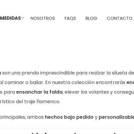
 MEDIDAS
NOSOTROS
FAQS
BLOG
CONTACTO
ENAGUAS
a
son una prenda imprescindible para realzar la silueta de
al caminar o bailar. En nuestra colección encontrarás
en
as para
ensanchar la falda
, elevar los volantes y consegu
ístico del traje flamenco.
principales, ambos
hechos bajo pedido
y
personalizable