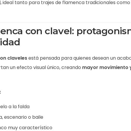
l, ideal tanto para trajes de flamenca tradicionales com
nca con clavel: protagonis
ridad
on claveles
está pensada para quienes desean un acaba
rtan un efecto visual único, creando
mayor movimiento y
:
lo a la falda
a, escenario o baile
nco muy característico