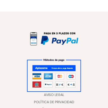
LBF Traje de flamenca niña lycra lunar
75,00
€
Vista rápida