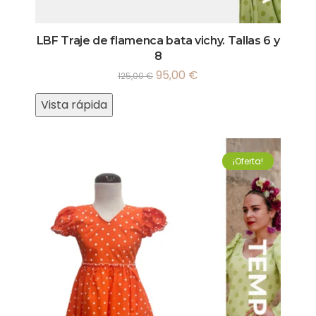
LBF Traje de flamenca bata vichy. Tallas 6 y
8
95,00
€
125,00
€
Vista rápida
¡Oferta!