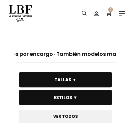
0
Trajes de flamenca niñas
r encargo · También modelos madre e hija · Ves
TALLAS ▼
ESTILOS ▼
VER TODOS