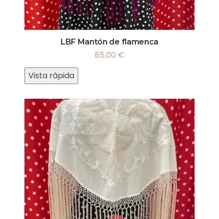
LBF Mantón de flamenca
85,00
€
Vista rápida