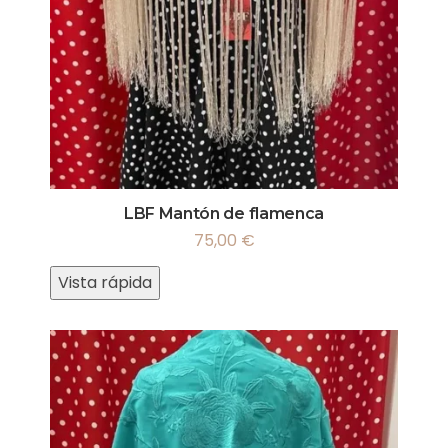
LBF Mantón de flamenca
75,00
€
Vista rápida