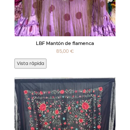
LBF Mantón de flamenca
85,00
€
Vista rápida