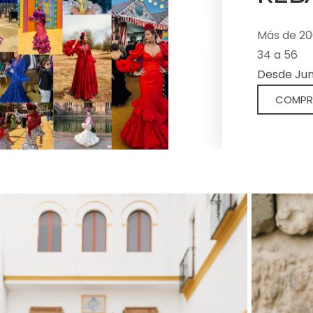
Vestimos a
grandes de
Más de 20
elegantes,
34 a 56
complemen
Desde Juni
actuación 
COMPR
flamenca.