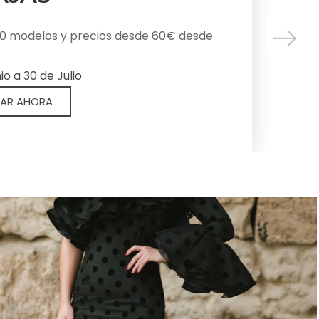
 tu grupo de danza y baile con estilo y
scuentos. Trajes originales y
0 modelos y precios desde 60€ desde
 con variedad y buen precio. Y
tos esenciales que realzan cada
o a 30 de Julio
con personalidad, fuerza y tradición
AR AHORA